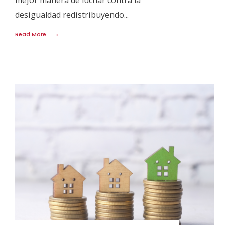
mejor manera de luchar contra la
desigualdad redistribuyendo
...
→
Read More