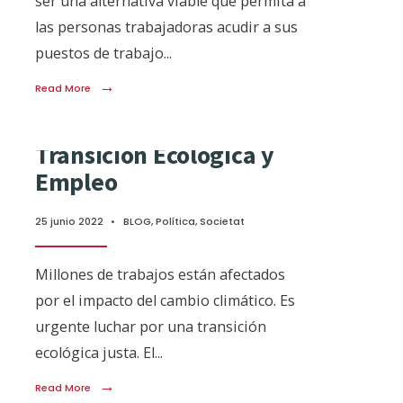
ser una alternativa viable que permita a
las personas trabajadoras acudir a sus
puestos de trabajo
...
→
Read More
Transición Ecológica y
Empleo
25 junio 2022
•
BLOG
,
Política
,
Societat
Millones de trabajos están afectados
por el impacto del cambio climático. Es
urgente luchar por una transición
ecológica justa. El
...
→
Read More