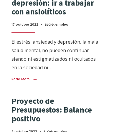
depresión: ir a trabajar
con ansiolíticos
17 octubre 2022
•
BLOG
,
empleo
El estrés, ansiedad y depresión, la mala
salud mental, no pueden continuar
siendo ni estigmatizados ni ocultados
en la sociedad ni
...
→
Read More
Proyecto de
Presupuestos: Balance
positivo
8 octubre 2022
•
BLOG
,
empleo