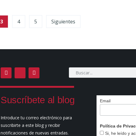
3
4
5
Siguientes
Suscríbete al blog
Email
Introduce tu correo electrónico para
suscribirte a este blog y recibir
Política de Priv
notificaciones de nuevas entradas.
Si, he leído y a