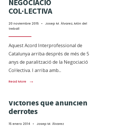
NEGOCIACIÓ
COL·LECTIVA
20 noviembre 2015
•
Josep M. Àlvarez
,
Món del
treball
Aquest Acord Interprofessional de
Catalunya arriba després de més de 5
anys de paralització de la Negociació
Col·lectiva. I arriba amb
...
→
Read More
Victòries que anuncien
derrotes
15 enero 2014
•
Josep M. Àlvarez