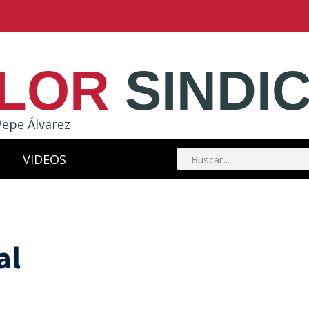
LOR
SINDI
Pepe Álvarez
VIDEOS
al