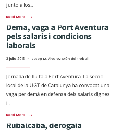
junto a los
...
→
Read More
Dema, vaga a Port Aventura
pels salaris i condicions
laborals
3 julio 2015
•
Josep M. Àlvarez
,
Món del treball
Jornada de lluita a Port Aventura. La secció
local de la UGT de Catalunya ha convocat una
vaga per demà en defensa dels salaris dignes
i
...
→
Read More
Rubalcaba, derógala