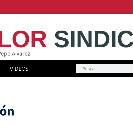
LOR
SINDI
Pepe Álvarez
VIDEOS
eón