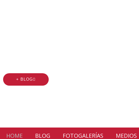
SINDI
Los trabajadores son n
y sus derechos nuestr
+ BLOG
HOME
BLOG
FOTOGALERÍAS
MEDIOS