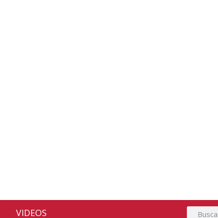
CAL
uestra patria
a bandera
VIDEOS