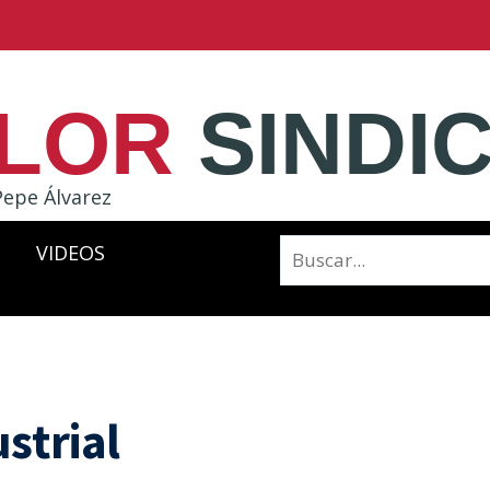
LOR
SINDI
Pepe Álvarez
VIDEOS
ustrial