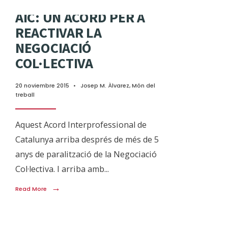
AIC: UN ACORD PER A
REACTIVAR LA
NEGOCIACIÓ
COL·LECTIVA
20 noviembre 2015
•
Josep M. Àlvarez
,
Món del
treball
Aquest Acord Interprofessional de
Catalunya arriba després de més de 5
anys de paralització de la Negociació
Col·lectiva. I arriba amb
...
→
Read More