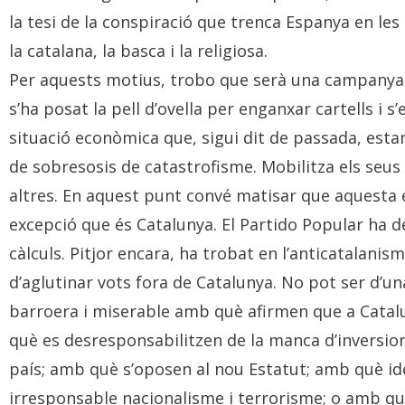
la tesi de la conspiració que trenca Espanya en le
la catalana, la basca i la religiosa.
Per aquests motius, trobo que serà una campanya 
s’ha posat la pell d’ovella per enganxar cartells i s’
situació econòmica que, sigui dit de passada, esta
de sobresosis de catastrofisme. Mobilitza els seus 
altres. En aquest punt convé matisar que aquesta e
excepció que és Catalunya. El Partido Popular ha d
càlculs. Pitjor encara, ha trobat en l’anticatalani
d’aglutinar vots fora de Catalunya. No pot ser d’u
barroera i miserable amb què afirmen que a Catalu
què es desresponsabilitzen de la manca d’inversion
país; amb què s’oposen al nou Estatut; amb què id
irresponsable nacionalisme i terrorisme; o amb qu