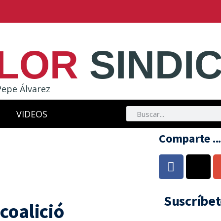
LOR
SINDI
Pepe Álvarez
VIDEOS
Comparte ..
Suscríbet
 coalició