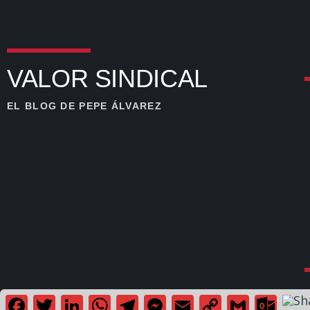
VALOR SINDICAL
EL BLOG DE PEPE ÁLVAREZ
Facebook
Twitter
LinkedIn
WhatsApp
Telegram
Messenger
Email
Copy
Gmail
Outl