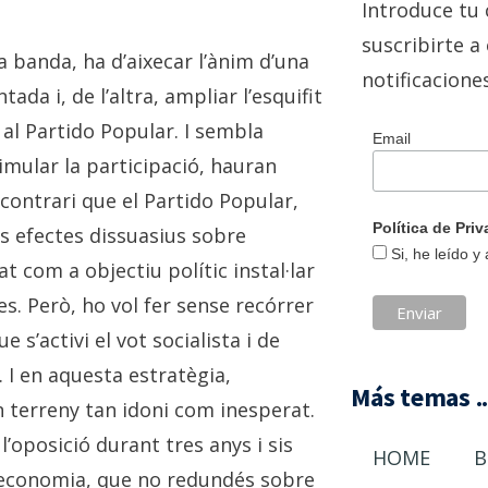
Introduce tu 
suscribirte a 
a banda, ha d’aixecar l’ànim d’una
notificacione
a i, de l’altra, ampliar l’esquifit
 al Partido Popular. I sembla
Email
timular la participació, hauran
contrari que el Partido Popular,
Política de Pr
us efectes dissuasius sobre
Si, he leído y
at com a objectiu polític instal·lar
es. Però, ho vol fer sense recórrer
e s’activi el vot socialista i de
. I en aquesta estratègia,
Más temas ..
 terreny tan idoni com inesperat.
’oposició durant tres anys i sis
HOME
B
l’economia, que no redundés sobre