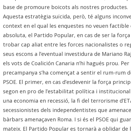
base de promoure boicots als nostres productes.
Aquesta estratègia suïcida, però, té alguns inconv
context en el qual les enquestes no veuen factible 
absoluta, el Partido Popular, en cas de ser la força
trobar cap aliat entre les forces nacionalistes o re
seus escons a l’eventual investidura de Mariano Ra
els vots de Coalición Canaria n’hi hagués prou. Per 
precampanya s’ha començat a sentir el rum-rum de l
PSOE. El primer, en cas d’esdevenir la força princip
segon en pro de l’estabilitat política i instituciona
una economia en recessió, la fi del terrorisme d’ETA
secessionistes dels independentistes que amenacen
bàrbars amenaçaven Roma. I si és el PSOE qui guanya
mateix. El Partido Popular es tornarà a oblidar de l