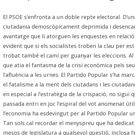
El PSOE s’enfronta a un doble repte electoral. D’un
ciutadania demoscòpicament deprimida i desencantad
avantatge que li atorguen les enquestes en relació
evident que si els socialistes troben la clau per es
trobat també el camí per guanyar les eleccions. Al 
que atia el fantasma de la crisi econòmica pels se
l’afluència a les urnes. El Partido Popular s’ha marc
el fatalisme a la ment dels ciutadans i les ciutadan
en especial a l’estratègia de la crispació, no sigui qu
passada entri en joc l’espiral del vot anomenat útil
l’economia ha esdevingut per al Partido Popular un
Tan sols cal recordar el menyspreu que ha dedicat l
mesos de legislatura a qualsevol qüestió, inclosa 