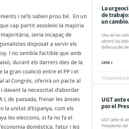
La urgenci
de trabajo
enients i se’ls saben prou bé. En un
un cambio
que cap partit assoleixi la majoria
 majoritària, seria incapaç de
Una de las señ
obrero ha sido
gionalistes disposat a servir els
defensa del de
joy. I no sembla factible que amb
això, durant els darrers dies de la
LEER +
a gran coalició entre el PP i el
15 septiembre 2
al al Congrés, oferirà un pacte al
l i davant la necessitat d’abordar
UGT ante 
 i, de passada, frenar les ànsies
por el Pre
 la unitat d’Espanya, com els
 les eleccions, si fa no fa el
UGT ante el an
Presidente del
’economia domèstica, l’atur i les