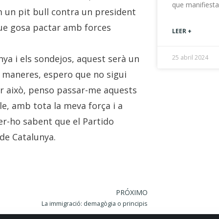
que manifiesta
 un pit bull contra un president
que gosa pactar amb forces
LEER +
ya i els sondejos, aquest serà un
25 abril 2024
 maneres, espero que no sigui
 per això, penso passar-me aquests
le, amb tota la meva força i a
fer-ho sabent que el Partido
 de Catalunya.
PRÓXIMO
La immigració: demagògia o principis