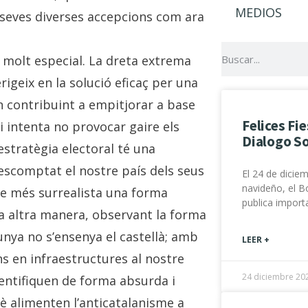
MEDIOS
s seves diverses accepcions com ara
molt especial. La dreta extrema
erigeix en la solució eficaç per una
n contribuint a empitjorar a base
Felices Fi
i intenta no provocar gaire els
Dialogo So
stratègia electoral té una
escomptat el nostre país dels seus
El 24 de dicie
navideño, el Bo
sme més surrealista una forma
publica impor
na altra manera, observant la forma
nya no s’ensenya el castellà; amb
LEER +
s en infraestructures al nostre
24 diciembre 20
entifiquen de forma absurda i
è alimenten l’anticatalanisme a