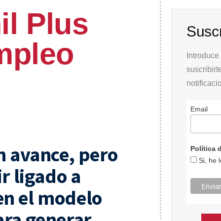
il Plus
Suscr
mpleo
Introduce 
suscribirt
notificac
Email
n avance, pero
Política
Si, he 
r ligado a
n el modelo
ara generar