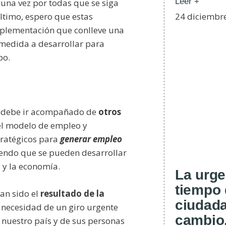
Leer +
 una vez por todas que se siga
ltimo, espero que estas
24 diciembr
mplementación que conlleve una
edida a desarrollar para
po.
 debe ir acompañado de
otros
l modelo de empleo y
tratégicos para
generar empleo
endo que se pueden desarrollar
s y la economía.
La urge
tiempo 
an sido el
resultado de la
ciudada
 necesidad de un giro urgente
cambio
e nuestro país y de sus personas