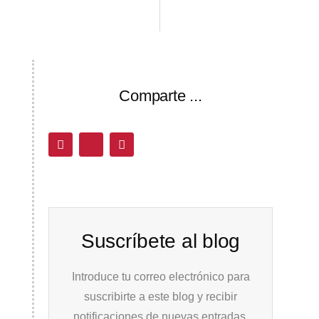
PREVIO
PRÓXIMO
Mi prioridad: los trabajadores y las trabajadoras (en respuesta a Jorge M. Reverte)
Sargadelos SÍ. Derechos y libertades, también
Comparte ...
Suscríbete al blog
Introduce tu correo electrónico para
suscribirte a este blog y recibir
notificaciones de nuevas entradas.