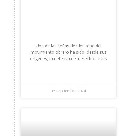
La urgencia de reducir el
tiempo de trabajo: La
ciudadanía exige un
cambio.
Una de las señas de identidad del
movimiento obrero ha sido, desde sus
orígenes, la defensa del derecho de las
LEER +
15 septiembre 2024