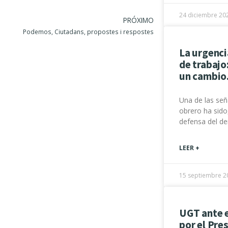
24 diciembre 20
PRÓXIMO
Podemos, Ciutadans, propostes i respostes
La urgenci
de trabajo
un cambio
Una de las señ
obrero ha sido
defensa del de
LEER +
15 septiembre 2
UGT ante 
por el Pre