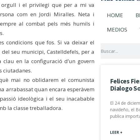
rgull i el privilegi que per a mi va
rsona com en Jordi Miralles. Neta i
HOME
B
 sempre al combat pels més humils i
MEDIOS
s.
s condicions que fos. Si va deixar el
del seu municipi, Castelldefels, per a
a clau en la configuració d’un govern
es ciutadanes.
erquè mai no oblidarem el comunista
Felices Fi
Dialogo So
 ha arrabassat quan encara esperàvem
 passió ideològica i el seu inacabable
El 24 de dicie
b la classe treballadora.
navideño, el Bo
publica impor
LEER +