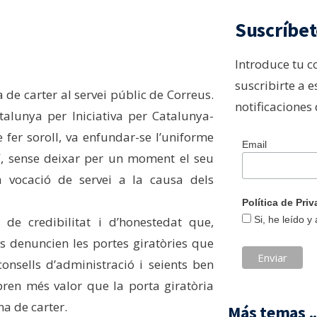
Suscríbet
Introduce tu c
suscribirte a e
 de carter al servei públic de Correus.
notificaciones
talunya per Iniciativa per Catalunya-
e fer soroll, va enfundar-se l’uniforme
Email
sí, sense deixar per un moment el seu
va vocació de servei a la causa dels
Política de Pr
Si, he leído y
de credibilitat i d’honestedat que,
s denuncien les portes giratòries que
onsells d’administració i seients ben
ren més valor que la porta giratòria
na de carter.
Más temas ..