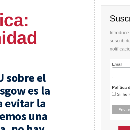
ica:
Suscr
nidad
Introduce 
suscribirt
notificac
Email
U sobre el
sgow es la
Política
Si, he 
 evitar la
enemos una
a, no hay