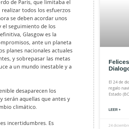
do de Paris, que limitaba el
 realizar todos los esfuerzos
Ahora se deben acordar unos
y el seguimiento de los
finitiva, Glasgow es la
compromisos, ante un planeta
Los planes nacionales actuales
entes, y sobrepasar las metas
Felices
ce a un mundo inestable y a
Dialog
El 24 de d
regalo navi
enible desaparecen los
Estado (BO
y serán aquellas que antes y
mbio climático.
LEER +
es incertidumbres. Es
24 diciembr