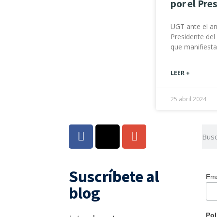
por el Pre
UGT ante el an
Presidente del
que manifiesta
LEER +
25 abril 2024
Suscríbete al
Ema
blog
Pol