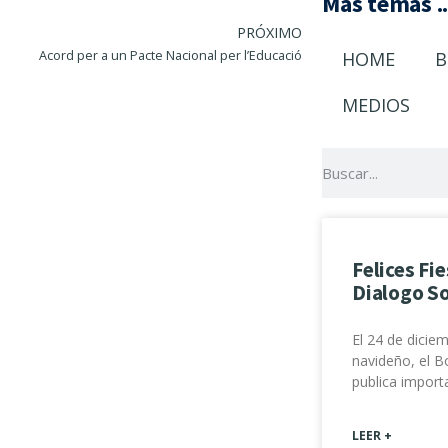
Más temas ..
PRÓXIMO
HOME
B
Acord per a un Pacte Nacional per l’Educació
MEDIOS
Felices Fi
Dialogo So
El 24 de dicie
navideño, el Bo
publica impor
LEER +