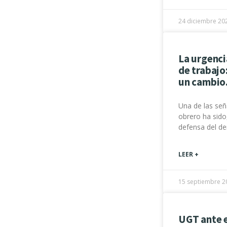
24 diciembre 20
La urgenci
de trabajo
un cambio
Una de las señ
obrero ha sido
defensa del de
LEER +
15 septiembre 2
UGT ante 